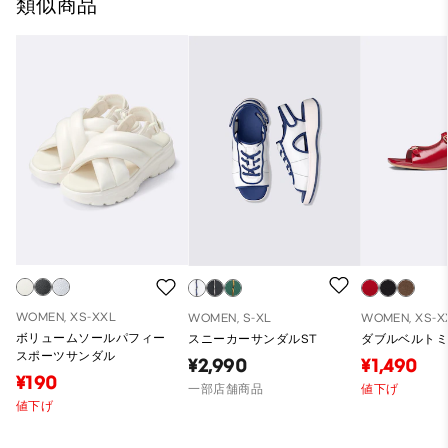
類似商品
WOMEN, XS-XXL
WOMEN, S-XL
WOMEN, XS-X
ボリュームソールパフィー
スニーカーサンダルST
ダブルベルト
スポーツサンダル
¥2,990
¥1,490
¥190
一部店舗商品
値下げ
値下げ