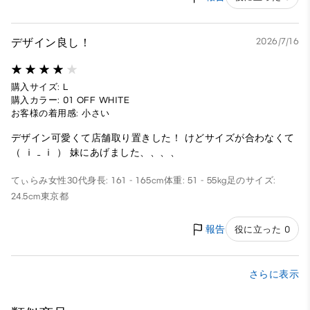
デザイン良し！
2026/7/16
購入サイズ: L
購入カラー: 01 OFF WHITE
お客様の着用感: 小さい
デザイン可愛くて店舗取り置きした！ けどサイズが合わなくて
（ ｉ _ ｉ ） 妹にあげました、、、、
てぃらみ
女性
30代
身長: 161 - 165cm
体重: 51 - 55kg
足のサイズ:
24.5cm
東京都
報告
役に立った 0
さらに表示