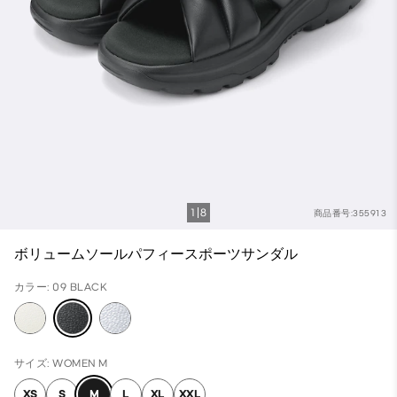
1
8
商品番号:355913
ボリュームソールパフィースポーツサンダル
カラー: 09 BLACK
サイズ: WOMEN M
XS
S
M
L
XL
XXL