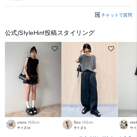
チャットで質問
公式/StyleHint投稿スタイリング
urara
150cm
Sao
153cm
sks
サイズ:M
サイズ:S
サイ