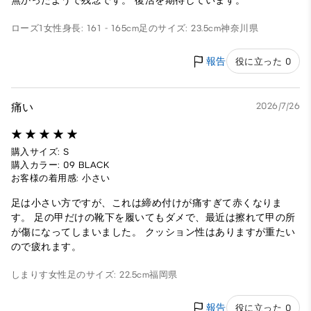
無かったようで残念です。 復活を期待しています。
ローズ1
女性
身長: 161 - 165cm
足のサイズ: 23.5cm
神奈川県
報告
役に立った 0
痛い
2026/7/26
購入サイズ: S
購入カラー: 09 BLACK
お客様の着用感: 小さい
足は小さい方ですが、これは締め付けが痛すぎて赤くなりま
す。 足の甲だけの靴下を履いてもダメで、最近は擦れて甲の所
が傷になってしまいました。 クッション性はありますが重たい
ので疲れます。
しまりす
女性
足のサイズ: 22.5cm
福岡県
報告
役に立った 0