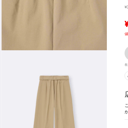
¥
値
在