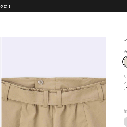
クに！
カ
サ
補