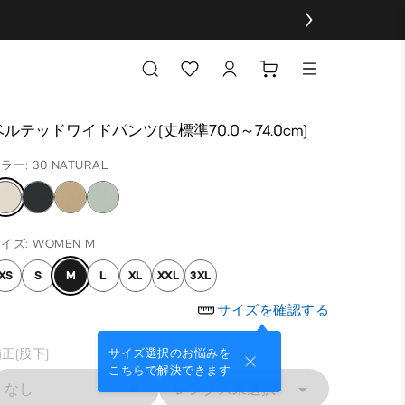
ベルテッドワイドパンツ(丈標準70.0～74.0cm)
ラー: 30 NATURAL
イズ: WOMEN M
XS
S
M
L
XL
XXL
3XL
サイズを確認する
正(股下)
サイズ選択のお悩みを
こちらで解決できます
なし
レングス未選択