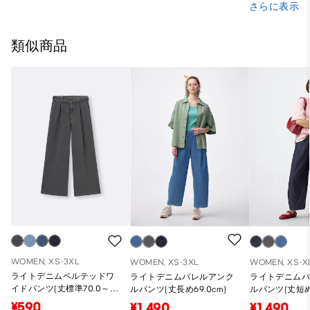
さらに表示
類似商品
WOMEN, XS-3XL
WOMEN, XS-3XL
WOMEN, XS-X
ライトデニムベルテッドワ
ライトデニムバレルアンク
ライトデニム
イドパンツ(丈標準70.0～
ルパンツ(丈長め69.0cm)
ルパンツ(丈短め5
74.0cm)
¥590
¥1,490
¥1,490