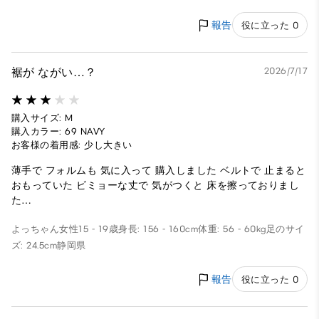
報告
役に立った 0
裾が ながい…？
2026/7/17
購入サイズ: M
購入カラー: 69 NAVY
お客様の着用感: 少し大きい
薄手で フォルムも 気に入って 購入しました ベルトで 止まると
おもっていた ビミョーな丈で 気がつくと 床を擦っておりまし
た…
よっちゃん
女性
15 - 19歳
身長: 156 - 160cm
体重: 56 - 60kg
足のサイ
ズ: 24.5cm
静岡県
報告
役に立った 0