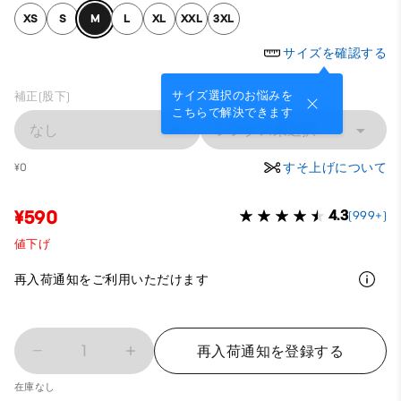
XS
S
M
L
XL
XXL
3XL
サイズを確認する
サイズ選択のお悩みを
補正(股下)
こちらで解決できます
なし
レングス未選択
すそ上げについて
¥0
¥590
4.3
(999+)
値下げ
再入荷通知をご利用いただけます
1
再入荷通知を登録する
在庫なし