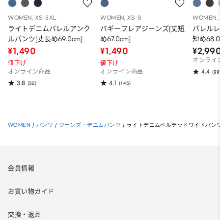
WOMEN, XS-3XL
WOMEN, XS-S
WOMEN, 
ライトデニムバレルアンク
バギーフレアジーンズ(丈短
バレルレ
ルパンツ(丈長め69.0cm)
め67.0cm)
短め68.0
¥1,490
¥1,490
¥2,99
オンライ
値下げ
値下げ
4.4
オンライン商品
オンライン商品
(99
3.8
4.1
(32)
(145)
WOMEN
/
パンツ
/
ジーンズ・デニムパンツ
/
ライトデニムベルテッドワイドパンツ(丈標
会員情報
お買い物ガイド
交換・返品