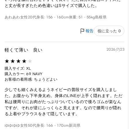
と丈が長すぎたため色違いはSサイズで購入した。
あわあわ
女性
20代
身長: 156 - 160cm
体重: 51 - 55kg
島根県
報告
役に立った 0
軽くて薄い 良い
2026/7/23
購入サイズ: XL
購入カラー: 69 NAVY
お客様の着用感: ちょうどよい
少しでも細くみえるようネイビーの普段サイズを購入しまし
た。お腹から下半身太め。身体のLINEが上手く隠れます。ただ
私は腰周りにお肉がたっぷりついているので後ろゴムが楽なん
ですが、それが逆にふっくらと見えます。なので腰周りが隠れ
る上着やブラウスをきて隠しています。
ゆゆゆゆ
女性
50代
身長: 166 - 170cm
新潟県