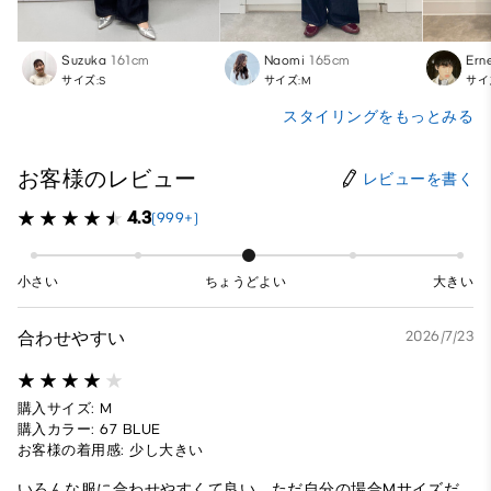
Suzuka
161cm
Naomi
165cm
Ern
サイズ:S
サイズ:M
サイ
スタイリングをもっとみる
お客様のレビュー
レビューを書く
4.3
(999+)
小さい
ちょうどよい
大きい
合わせやすい
2026/7/23
購入サイズ: M
購入カラー: 67 BLUE
お客様の着用感: 少し大きい
いろんな服に合わせやすくて良い。ただ自分の場合Mサイズだ