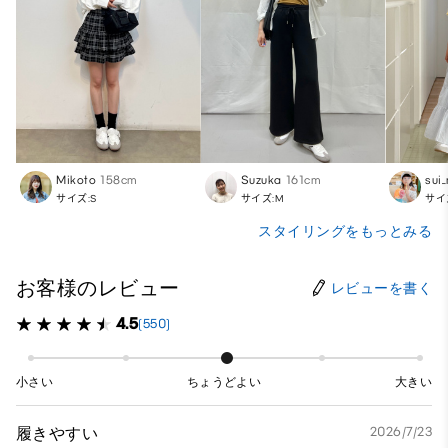
Mikoto
158cm
Suzuka
161cm
sui
サイズ:S
サイズ:M
サイ
スタイリングをもっとみる
お客様のレビュー
レビューを書く
4.5
(550)
小さい
ちょうどよい
大きい
履きやすい
2026/7/23