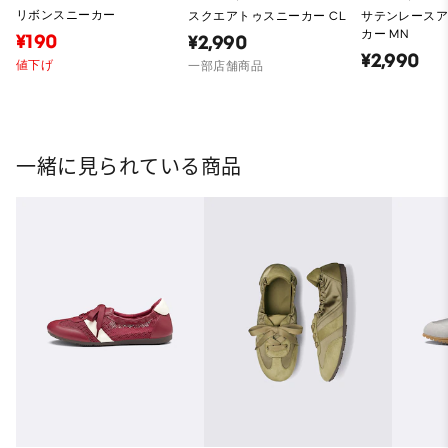
リボンスニーカー
スクエアトゥスニーカー CL
サテンレース
カー MN
¥190
¥2,990
¥2,990
値下げ
一部店舗商品
一緒に見られている商品