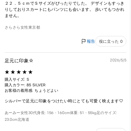
２２．５ｃｍでＳサイズがぴったりでした。 デザインもすっき
りしておりスカートにもパンツにも会います。 歩いてもつかれ
ません。
さらさら
女性
東京都
報告
役に立った 0
足元に印象☆
2026/5/5
購入サイズ: S
購入カラー: 85 SILVER
お客様の着用感: ちょうどよい
シルバーで足元に印象をつけたい時にとても可愛く映えます♡
あーみー
女性
30代
身長: 156 - 160cm
体重: 51 - 55kg
足のサイズ:
23.0cm
北海道