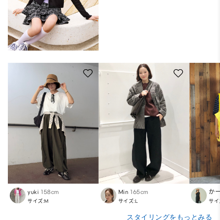
yuki
158cm
Min
165cm
か
サイズ:M
サイズ:L
サイ
スタイリングをもっとみる