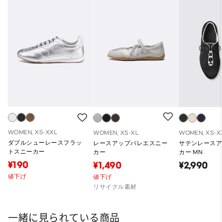
WOMEN, XS-XXL
WOMEN, XS-XL
WOMEN, XS-X
ダブルシューレースフラッ
レースアップバレエスニー
サテンレース
トスニーカー
カー
カー MN
¥190
¥1,490
¥2,990
値下げ
値下げ
リサイクル素材
一緒に見られている商品