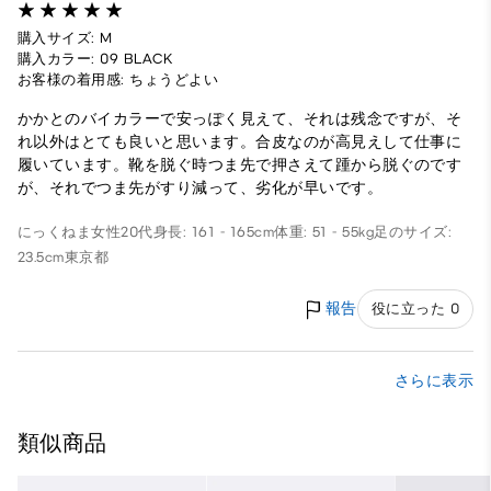
購入サイズ: M
購入カラー: 09 BLACK
お客様の着用感: ちょうどよい
かかとのバイカラーで安っぽく見えて、それは残念ですが、そ
れ以外はとても良いと思います。合皮なのが高見えして仕事に
履いています。靴を脱ぐ時つま先で押さえて踵から脱ぐのです
が、それでつま先がすり減って、劣化が早いです。
にっくねま
女性
20代
身長: 161 - 165cm
体重: 51 - 55kg
足のサイズ:
23.5cm
東京都
報告
役に立った 0
さらに表示
類似商品