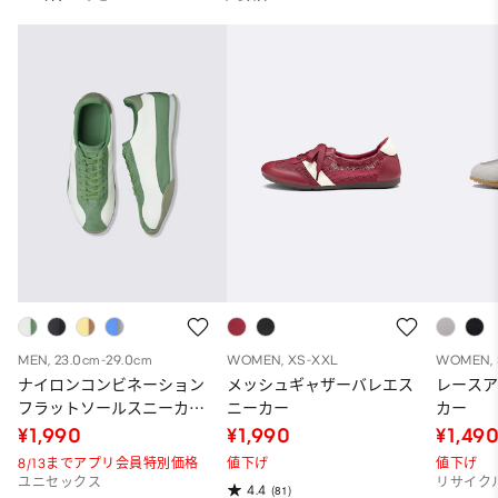
MEN, 23.0cm-29.0cm
WOMEN, XS-XXL
WOMEN, 
ナイロンコンビネーション
メッシュギャザーバレエス
レース
フラットソールスニーカー
ニーカー
カー
ST
¥1,990
¥1,990
¥1,49
8/13までアプリ会員特別価格
値下げ
値下げ
ユニセックス
リサイク
4.4
(81)