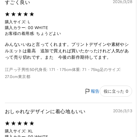
すごく良い
2026/3/28
購入サイズ: L
購入カラー: 00 WHITE
お客様の着用感: ちょうどよい
みんないいねと言ってくれます。プリントデザインや素材やシ
ルエットは最高 追加で買えれば買いたかったけれど人気があ
って売り切れです。また 今後の新作期待してます。
江戸っ子
男性
50代
身長: 171 - 175cm
体重: 71 - 75kg
足のサイズ:
27.0cm
東京都
報告
役に立った 0
おしゃれなデザインに着心地もいい
2026/3/13
購入サイズ: XL
購入カラー: 00 WHITE