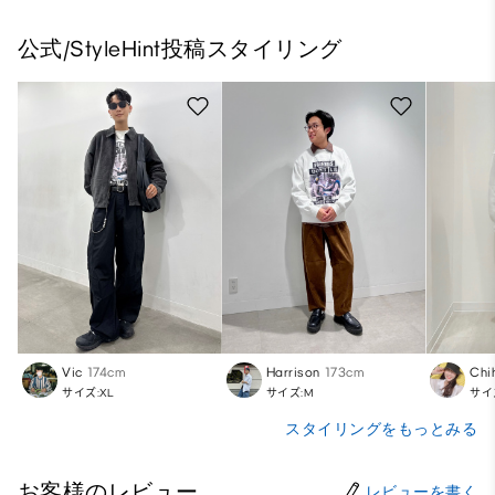
公式/StyleHint投稿スタイリング
Vic
174cm
Harrison
173cm
Chi
サイズ:XL
サイズ:M
サイ
スタイリングをもっとみる
お客様のレビュー
レビューを書く