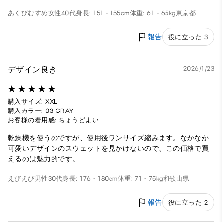
あくびむすめ
女性
40代
身長: 151 - 155cm
体重: 61 - 65kg
東京都
報告
役に立った 3
デザイン良き
2026/1/23
購入サイズ: XXL
購入カラー: 03 GRAY
お客様の着用感: ちょうどよい
乾燥機を使うのですが、使用後ワンサイズ縮みます。なかなか
可愛いデザインのスウェットを見かけないので、この価格で買
えるのは魅力的です。
えびえび
男性
30代
身長: 176 - 180cm
体重: 71 - 75kg
和歌山県
報告
役に立った 2