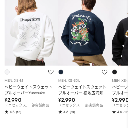
MEN, XS-M
MEN, XS-3XL
MEN, XS
ヘビーウェイトスウェット
ヘビーウェイトスウェット
ヘビー
プルオーバーYunosuke
プルオーバー 横地広海知
プルオー
¥2,990
¥2,990
¥2,99
ユニセックス, 一部店舗商品
ユニセックス, 一部店舗商品
ユニセック
4.5
4.6
4.6
(10)
(83)
(17