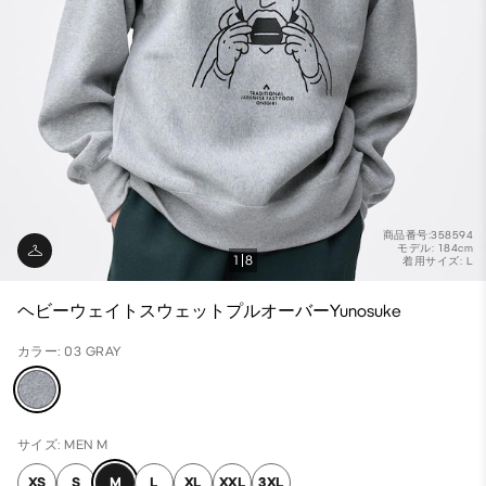
商品番号:358594
モデル: 184cm
1
8
着用サイズ: L
ヘビーウェイトスウェットプルオーバーYunosuke
カラー: 03 GRAY
サイズ: MEN M
XS
S
M
L
XL
XXL
3XL