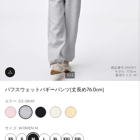
商品番号:359071
モデル: 173cm
1
12
着用サイズ: M
パフスウェットバギーパンツ(丈長め76.0cm)
カラー: 03 GRAY
サイズ: WOMEN M
XS
S
M
L
XL
XXL
3XL