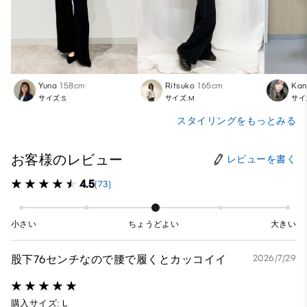
Yuna
158cm
Ritsuko
165cm
Kan
サイズ:S
サイズ:M
サイ
スタイリングをもっとみる
お客様のレビュー
レビューを書く
4.5
(73)
小さい
ちょうどよい
大きい
股下76センチなので腰で履くとカッコイイ
2026/7/29
購入サイズ: L