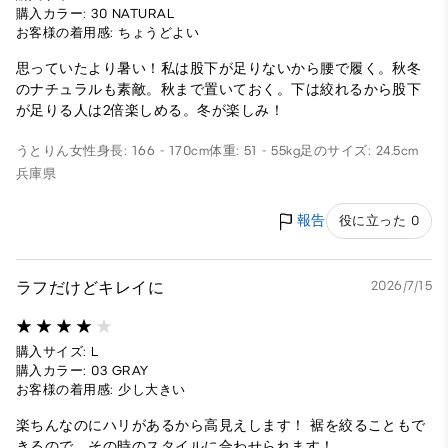
購入カラー: 30 NATURAL
お客様の着用感: ちょうどよい
思っていたより暑い！私は股下が足りないから腰で履く。秋冬
のナチュラルも素敵。秋まで置いておく。下は絞れるから股下
が足りる人は2倍楽しめる。冬が楽しみ！
うとりん
女性
身長: 166 - 170cm
体重: 51 - 55kg
足のサイズ: 24.5cm
兵庫県
報告
役に立った 0
ラフだけどキレイに
2026/7/15
購入サイズ: L
購入カラー: 03 GRAY
お客様の着用感: 少し大きい
楽ちんなのにハリがあるから高見えします！ 裾を絞ることもで
きるので、その時のスタイルに合わせられます！