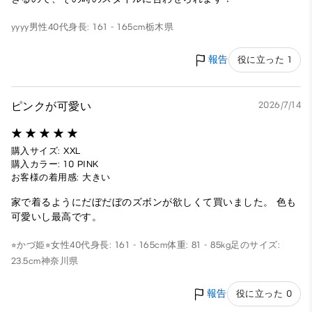
yyyy
男性
40代
身長: 161 - 165cm
栃木県
報告
役に立った 1
ピンクが可愛い
2026/7/14
購入サイズ: XXL
購入カラー: 10 PINK
お客様の着用感: 大きい
家で着るようにだぼだぼのズボンが欲しくて買いました。 色も
可愛いし最高です。
⭐︎かづ姫⭐︎
女性
40代
身長: 161 - 165cm
体重: 81 - 85kg
足のサイズ:
23.5cm
神奈川県
報告
役に立った 0