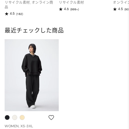
リサイクル素材, オンライン商
リサイクル素材
オンライ
品
4.6
4.5
(999+)
(90
4.5
(182)
最近チェックした商品
WOMEN, XS-3XL