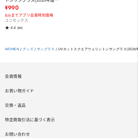
トンサングラス(2026年度春
商品)
¥990
8/6までアプリ会員特別価格
ユニセックス
4.4
(86)
WOMEN
/
グッズ
/
サングラス
/
UVカットスクエアウェリントンサングラス(2026
会員情報
お買い物ガイド
交換・返品
特定商取引法に基づく表示
お問い合わせ