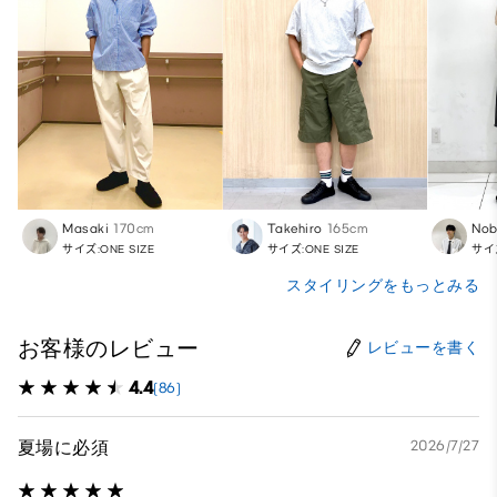
Masaki
170cm
Takehiro
165cm
Nob
サイズ:ONE SIZE
サイズ:ONE SIZE
サイズ
スタイリングをもっとみる
お客様のレビュー
レビューを書く
4.4
(86)
夏場に必須
2026/7/27