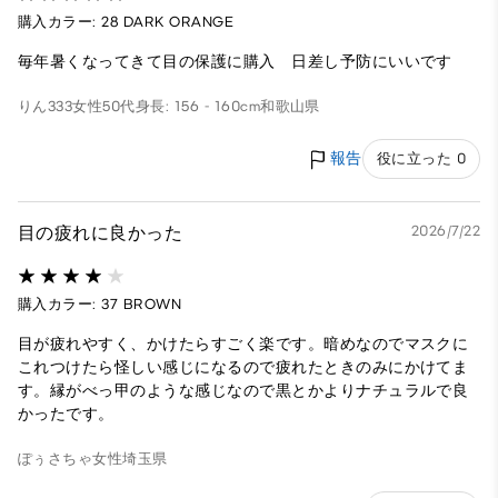
購入カラー: 28 DARK ORANGE
毎年暑くなってきて目の保護に購入 日差し予防にいいです
りん333
女性
50代
身長: 156 - 160cm
和歌山県
報告
役に立った 0
目の疲れに良かった
2026/7/22
購入カラー: 37 BROWN
目が疲れやすく、かけたらすごく楽です。暗めなのでマスクに
これつけたら怪しい感じになるので疲れたときのみにかけてま
す。縁がべっ甲のような感じなので黒とかよりナチュラルで良
かったです。
ぽぅさちゃ
女性
埼玉県