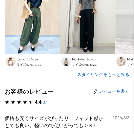
Erina
156cm
Nodoka
167cm
Nat
サイズ:ONE SIZE
サイズ:ONE SIZE
サイズ
スタイリングをもっとみる
お客様のレビュー
レビューを書く
4.4
(87)
価格も安くサイズがぴったり、フィット感が
2026/8/3
とても良い。軽いので使いがってもＯＫ!