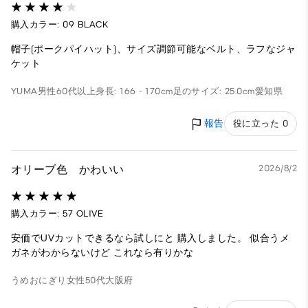
購入カラー: 09 BLACK
帽子(ポークパイハット)、サイズ調節可能なベルト、ラフなジャ
ケット
YUMA
男性
60代以上
身長: 166 - 170cm
足のサイズ: 25.0cm
愛知県
報告
役に立った 0
オリーブ色 かわいい
2026/8/2
購入カラー: 57 OLIVE
安価でUVカットできるなら試しにと 購入しました。 似合うメ
ガネがわからないけど これなら有りかな
うめおにぎり
女性
50代
大阪府