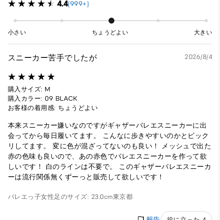
4.4
(999+)
小さい
ちょうどよい
大きい
スニーカー苦手でしたが
2026/8/4
購入サイズ: M
購入カラー: 09 BLACK
お客様の着用感: ちょうどよい
本来スニーカー嫌いなのですがギャザーバレエスニーカーに出
会ってから毎日履いてます。 こんなに歩きやすいのかとビック
リしてます。 変に色が混ざってないのも良い！ メッシュで出た
赤の色味も良いので、あの赤色でバレエスニーカーを作って欲
しいです！ 白のラインは不要で。 このギャザーバレエスニーカ
ーは流行関係無くずーっと販売して欲しいです！
バレエっ子
女性
足のサイズ: 23.0cm
東京都
報告
役に立った 4