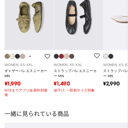
WOMEN, XS-XXL
WOMEN, XS-XXL
WOMEN, XS-X
ギャザーバレエスニーカー
ストラップバレエスニーカ
ストラップバ
MN
ー MN
ー MN
¥1,990
¥1,490
¥2,990
8/13までアプリ会員特別価
値下げ,
一部色サイズ対象
格
一緒に見られている商品