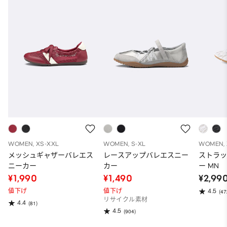
WOMEN, XS-XXL
WOMEN, S-XL
WOMEN, 
メッシュギャザーバレエス
レースアップバレエスニー
ストラ
ニーカー
カー
ー MN
¥1,990
¥1,490
¥2,99
値下げ
値下げ
4.5
(47
リサイクル素材
4.4
(81)
4.5
(904)