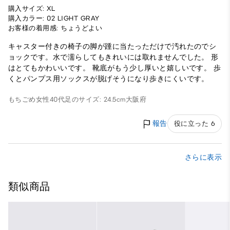
購入サイズ: XL
購入カラー: 02 LIGHT GRAY
お客様の着用感: ちょうどよい
キャスター付きの椅子の脚が踵に当たっただけで汚れたのでシ
ョックです。水で濡らしてもきれいには取れませんでした。 形
はとてもかわいいです。 靴底がもう少し厚いと嬉しいです。 歩
くとパンプス用ソックスが脱げそうになり歩きにくいです。
もちごめ
女性
40代
足のサイズ: 24.5cm
大阪府
報告
役に立った 6
さらに表示
類似商品