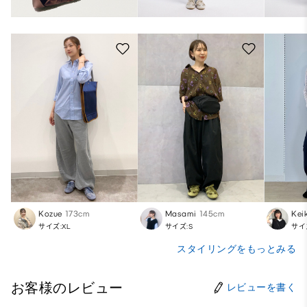
Kozue
173cm
Masami
145cm
Kei
サイズ:XL
サイズ:S
サイ
スタイリングをもっとみる
お客様のレビュー
レビューを書く