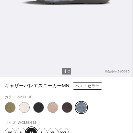
1
12
商品番号:360680
ギャザーバレエスニーカーMN
ベストセラー
カラー: 62 BLUE
サイズ: WOMEN M
XS
S
M
L
XL
XXL