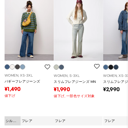
WOMEN, XS-3XL
WOMEN, S-3XL
WOMEN, XS-3
バギーフレアジーンズ
スリムフレアジーンズ MN
スリムフレアジ
¥1,490
¥1,990
¥2,990
値下げ
値下げ,
一部色サイズ対象
シルエ
フレア
フレア
フレア
ット