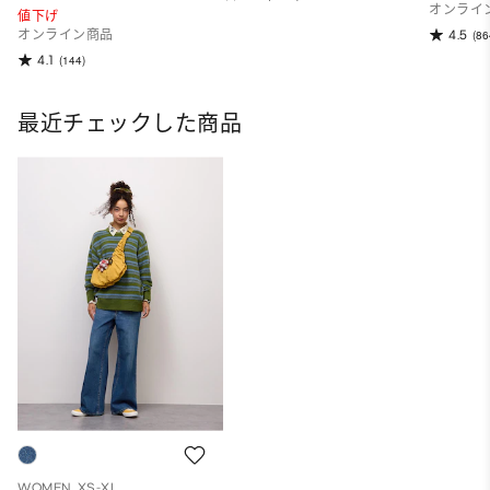
オンライ
値下げ
4.5
オンライン商品
(86
4.1
(144)
最近チェックした商品
WOMEN, XS-XL