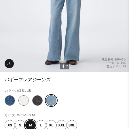
商品番号:359456
モデル: 170cm
1
12
着用サイズ: M
バギーフレアジーンズ
カラー: 62 BLUE
サイズ: WOMEN M
XS
S
M
L
XL
XXL
3XL