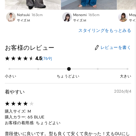
Natsuki
163cm
Manami
165cm
Ma
サイズ:M
サイズ:M
サイ
スタイリングをもっとみる
お客様のレビュー
レビューを書く
4.5
(769)
小さい
ちょうどよい
大きい
着やすい
2026/8/4
購入サイズ: M
購入カラー: 65 BLUE
お客様の着用感: ちょうどよい
普段使いに良いです。型も良くて安くて良かった！丈もGUにし