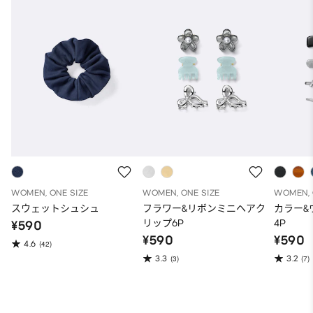
WOMEN, ONE SIZE
WOMEN, ONE SIZE
WOMEN, 
スウェットシュシュ
フラワー&リボンミニヘアク
カラー&
リップ6P
4P
¥590
¥590
¥590
4.6
(42)
3.3
3.2
(3)
(7)