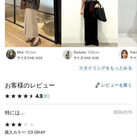
Mai
151cm
Satoko
158cm
Yuk
サイズ:ONE SIZE
サイズ:ONE SIZE
サイズ
スタイリングをもっとみる
お客様のレビュー
レビューを書く
4.3
(21)
特には…
2026/7/15
購入カラー: 03 GRAY