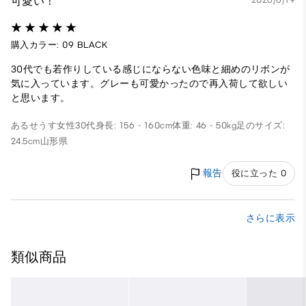
可愛い！
購入カラー: 09 BLACK
30代でも若作りしている感じにならない色味と細めのリボンが
気に入っています。グレーも可愛かったので再入荷して欲しい
と思います。
あるせうす
女性
30代
身長: 156 - 160cm
体重: 46 - 50kg
足のサイズ:
24.5cm
山形県
報告
役に立った 0
さらに表示
類似商品