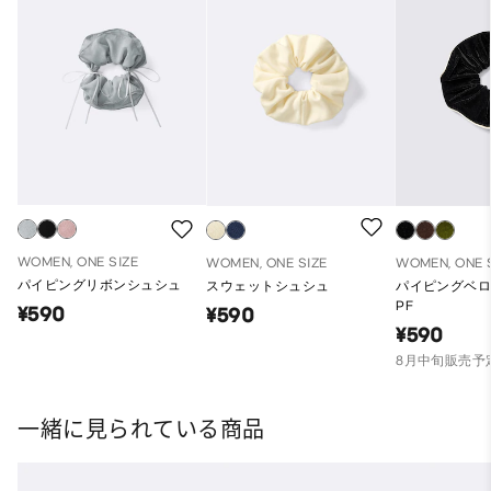
WOMEN, ONE SIZE
WOMEN, ONE SIZE
WOMEN, ONE 
パイピングリボンシュシュ
スウェットシュシュ
パイピングベ
PF
¥590
¥590
¥590
8月中旬販売予
一緒に見られている商品