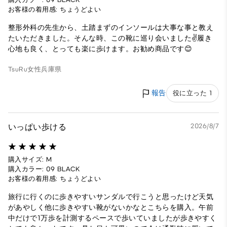
お客様の着用感: ちょうどよい
整形外科の先生から、土踏まずのインソールは大事な事と教え
たいただきました。そんな時、この靴に巡り会いました✌️履き
心地も良く、とっても楽に歩けます。お勧め商品です😊
TsuRu
女性
兵庫県
報告
役に立った 1
いっぱい歩ける
2026/8/7
購入サイズ: M
購入カラー: 09 BLACK
お客様の着用感: ちょうどよい
旅行に行くのに歩きやすいサンダルで行こうと思ったけど天気
があやしく他に歩きやすい靴がないかなとこちらを購入。午前
中だけで1万歩を計測するペースで歩いていましたが歩きやすく