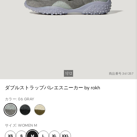
1
12
商品番号:361257
ダブルストラップバレエスニーカー by rokh
カラー: 06 GRAY
サイズ: WOMEN M
XS
S
M
L
XL
XXL