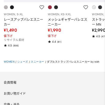
WOMEN, S-XL
WOMEN, XS-XXL
WOMEN, 
レースアップバレエスニー
メッシュギャザーバレエス
ストラ
カー
ニーカー
ー MN
¥1,490
¥1,990
¥2,99
値下げ
値下げ
4.5
(47
リサイクル素材
4.4
(81)
4.5
(906)
WOMEN
/
シューズ
/
スニーカー
/
ダブルストラップバレエスニーカー by rokh
会員情報
お買い物ガイド
交換・返品