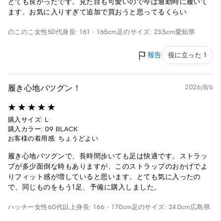
とても良かったです。見た目も可愛いので今は通勤時に履いて
ます。お気に入りすぎて追加で買おうと思ってるくらい
のこのこ
女性
50代
身長: 161 - 165cm
足のサイズ: 23.5cm
愛知県
報告
役に立った 1
履き心地バツグン！
2026/8/6
購入サイズ: L
購入カラー: 09 BLACK
お客様の着用感: ちょうどよい
履き心地バツグンで、長時間歩いても足は快適です。ストラッ
プが多少面倒な時もありますが、このストラップのおかげでよ
りフィット感が増していると思います。とても気に入ったの
で、同じものをもう1足、予備に購入しました。
ハッチー
女性
60代以上
身長: 166 - 170cm
足のサイズ: 24.0cm
広島県