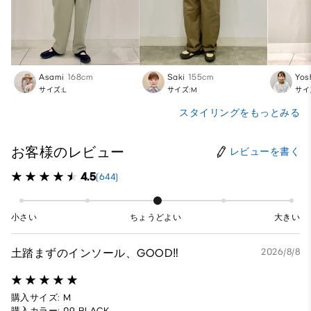
Asami
168cm
Saki
155cm
Yos
サイズ:L
サイズ:M
サイ
スタイリングをもっとみる
お客様のレビュー
レビューを書く
4.5
(644)
小さい
ちょうどよい
大きい
土踏まずのインソール、GOOD‼️
2026/8/8
購入サイズ: M
購入カラー: 09 BLACK