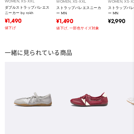
WOMEN, XS-XXL
WOMEN, XS-XXL
WOMEN, XS-X
ダブルストラップバレエス
ストラップバレエスニーカ
ストラップバ
ニーカー by rokh
ー MN
ー MN
¥1,490
¥1,490
¥2,990
値下げ
値下げ,
一部色サイズ対象
一緒に見られている商品