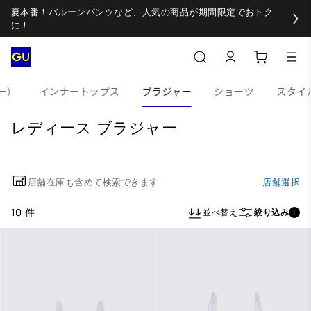
夏本番！バルーンパンツなど、人気の商品が期間限定でおトク
に！
ー）
インナートップス
ブラジャー
ショーツ
スタイル
レディース ブラジャー
店舗在庫も含めて検索できます
店舗選択
10 件
並べ替え
絞り込み
1