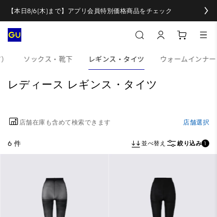
【本日8/6(木)まで】アプリ会員特別価格商品をチェック
Y）
ソックス・靴下
レギンス・タイツ
ウォームインナー
レディース レギンス・タイツ
店舗在庫も含めて検索できます
店舗選択
6 件
並べ替え
絞り込み
1