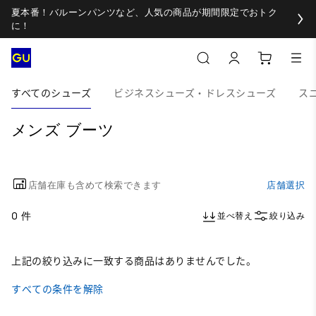
夏本番！バルーンパンツなど、人気の商品が期間限定でおトク
に！
すべてのシューズ
ビジネスシューズ・ドレスシューズ
ス
メンズ ブーツ
店舗在庫も含めて検索できます
店舗選択
0 件
並べ替え
絞り込み
上記の絞り込みに一致する商品はありませんでした。
すべての条件を解除