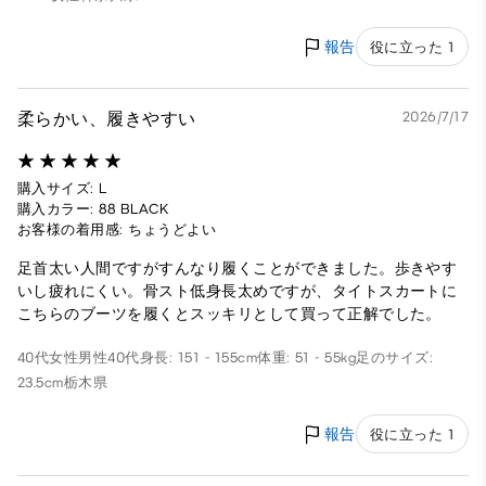
報告
役に立った 1
柔らかい、履きやすい
2026/7/17
購入サイズ: L
購入カラー: 88 BLACK
お客様の着用感: ちょうどよい
足首太い人間ですがすんなり履くことができました。歩きやす
いし疲れにくい。骨スト低身長太めですが、タイトスカートに
こちらのブーツを履くとスッキリとして買って正解でした。
40代女性
男性
40代
身長: 151 - 155cm
体重: 51 - 55kg
足のサイズ:
23.5cm
栃木県
報告
役に立った 1