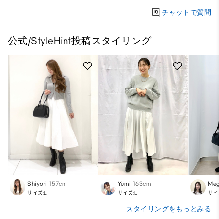
チャットで質問
公式/StyleHint投稿スタイリング
Shiyori
157cm
Yumi
163cm
Meg
サイズ:L
サイズ:L
サイ
スタイリングをもっとみる