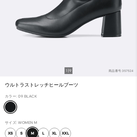
1
9
商品番号:357524
ウルトラストレッチヒールブーツ
カラー: 09 BLACK
サイズ: WOMEN M
XS
S
M
L
XL
XXL