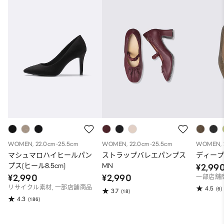
WOMEN, 22.0cm-25.5cm
WOMEN, 22.0cm-25.5cm
WOMEN, 
マシュマロハイヒールパン
ストラップバレエパンプス
ディープ
プス(ヒール8.5cm)
MN
¥2,99
¥2,990
¥2,990
一部店舗
リサイクル素材, 一部店舗商品
4.5
(6)
3.7
(18)
4.3
(186)