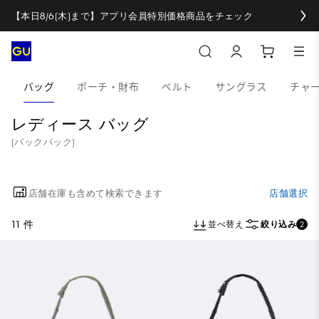
【本日8/6(木)まで】アプリ会員特別価格商品をチェック
バッグ
ポーチ・財布
ベルト
サングラス
チャ
レディース バッグ
(バックパック)
店舗在庫も含めて検索できます
店舗選択
11 件
並べ替え
絞り込み
2