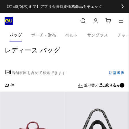
【本日8/6(木)まで】アプリ会員特別価格商品をチェック
バッグ
ポーチ・財布
ベルト
サングラス
チャ
レディース バッグ
店舗在庫も含めて検索できます
店舗選択
23 件
並べ替え
絞り込み
1