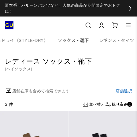
夏本番！バルーンパンツなど、人気の商品が期間限定でおトク
に！
ドライ（STYLE-DRY）
ソックス・靴下
レギンス・タイツ
レディース ソックス・靴下
(ハイソックス)
店舗在庫も含めて検索できます
店舗選択
3 件
並べ替え
絞り込み
2