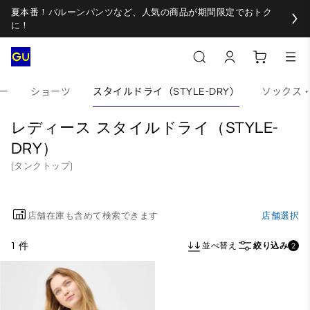
夏本番！バルーンパンツなど、人気の商品が期間限定でおトク
に！
ー
ショーツ
スタイルドライ（STYLE-DRY）
ソックス
レディース スタイルドライ（STYLE-
DRY）
(タンクトップ)
店舗在庫も含めて検索できます
店舗選択
1 件
並べ替え
絞り込み
2