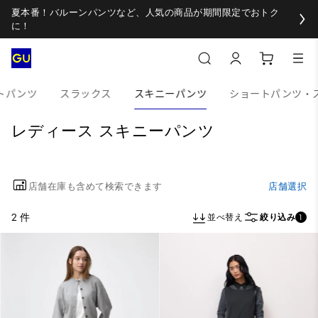
夏本番！バルーンパンツなど、人気の商品が期間限定でおトク
に！
トパンツ
スラックス
スキニーパンツ
ショートパンツ・
レディース スキニーパンツ
店舗在庫も含めて検索できます
店舗選択
2 件
並べ替え
絞り込み
1