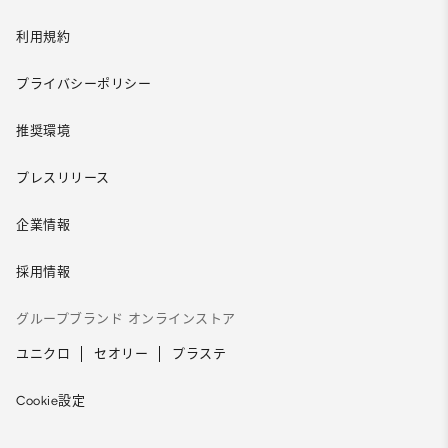
利用規約
プライバシーポリシー
推奨環境
プレスリリース
企業情報
採用情報
グループブランド オンラインストア
ユニクロ
セオリー
プラステ
Cookie設定