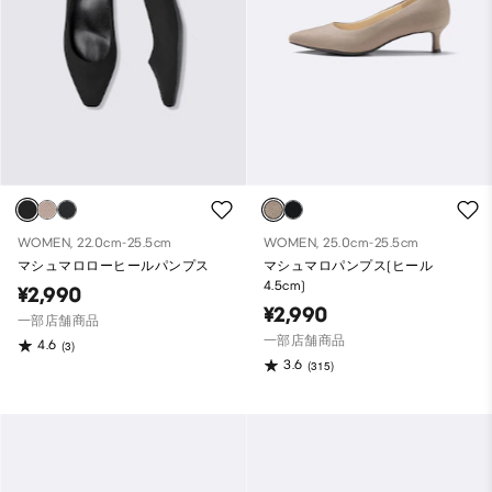
WOMEN, 22.0cm-25.5cm
WOMEN, 25.0cm-25.5cm
マシュマロローヒールパンプス
マシュマロパンプス(ヒール
4.5cm)
¥2,990
¥2,990
一部店舗商品
一部店舗商品
4.6
(3)
3.6
(315)