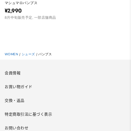
マシュマロパンプス
¥2,990
8月中旬販売予定, 一部店舗商品
WOMEN
/
シューズ
/
パンプス
会員情報
お買い物ガイド
交換・返品
特定商取引法に基づく表示
お問い合わせ