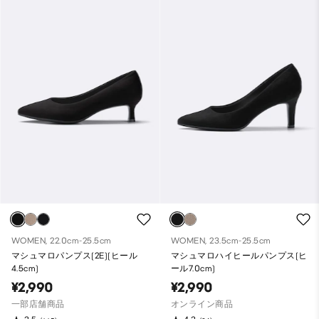
WOMEN, 22.0cm-25.5cm
WOMEN, 23.5cm-25.5cm
マシュマロパンプス(2E)(ヒール
マシュマロハイヒールパンプス(ヒ
4.5cm)
ール7.0cm)
¥2,990
¥2,990
一部店舗商品
オンライン商品