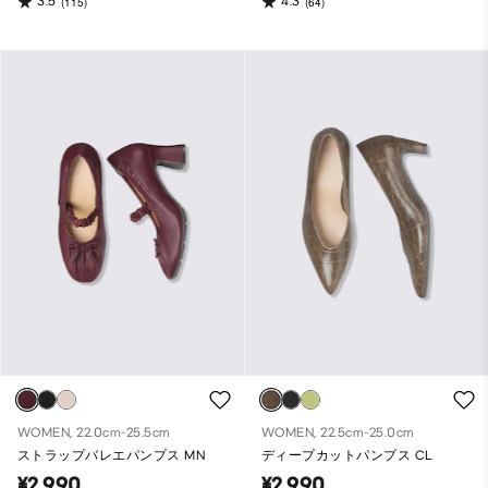
3.5
4.3
(115)
(64)
WOMEN, 22.0cm-25.5cm
WOMEN, 22.5cm-25.0cm
ストラップバレエパンプス MN
ディープカットパンプス CL
¥2,990
¥2,990