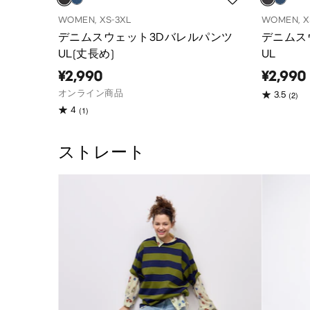
WOMEN, XS-3XL
WOMEN, X
デニムスウェット3Dバレルパンツ
デニムス
UL(丈長め)
UL
¥2,990
¥2,990
オンライン商品
(2)
3.5
(1)
4
ストレート