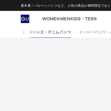
夏本番！バルーンパンツなど、人気の商品が期間限定でおト
WOMEN
MEN
KIDS・TEEN
べてのパンツ
ジーンズ・デニムパンツ
イージーパンツ・