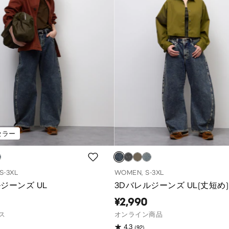
セラー
S-3XL
WOMEN, S-3XL
ジーンズ UL
3Dバレルジーンズ UL(丈短め)
¥2,990
ス
オンライン商品
(92)
4.3