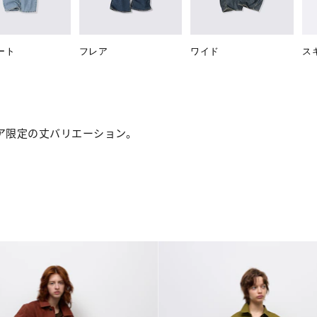
ート
フレア
ワイド
ス
ア限定の丈バリエーション。